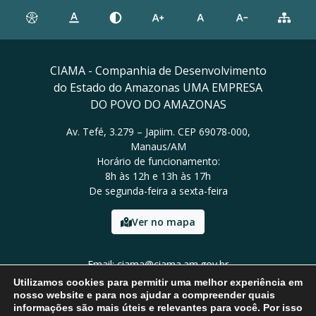
CIAMA - Companhia de Desenvolvimento
do Estado do Amazonas UMA EMPRESA
DO POVO DO AMAZONAS
Av. Tefé, 3.279 – Japiim. CEP 69078-000,
Manaus/AM
Horário de funcionamento:
8h às 12h e 13h às 17h
De segunda-feira a sexta-feira
Ver no mapa
Email: ciama@ciama.am.gov.br
Tel: (92) 2123 9999
Utilizamos cookies para permitir uma melhor experiência em
nosso website e para nos ajudar a compreender quais
informações são mais úteis e relevantes para você. Por isso