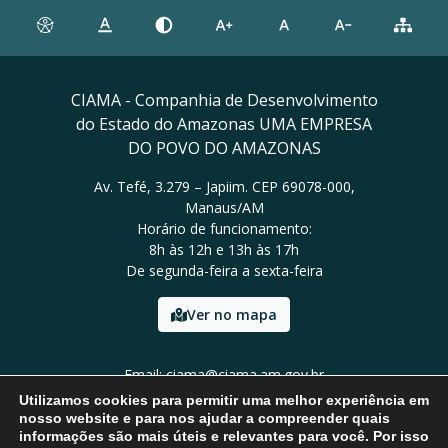
CIAMA - Companhia de Desenvolvimento
do Estado do Amazonas UMA EMPRESA
DO POVO DO AMAZONAS
Av. Tefé, 3.279 – Japiim. CEP 69078-000,
Manaus/AM
Horário de funcionamento:
8h às 12h e 13h às 17h
De segunda-feira a sexta-feira
Ver no mapa
Email: ciama@ciama.am.gov.br
Tel: (92) 2123 9999
Utilizamos cookies para permitir uma melhor experiência em
nosso website e para nos ajudar a compreender quais
informações são mais úteis e relevantes para você. Por isso