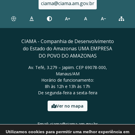
ciama@ciama.am.gov.br
CIAMA - Companhia de Desenvolvimento
do Estado do Amazonas UMA EMPRESA
DO POVO DO AMAZONAS
Av. Tefé, 3.279 – Japiim. CEP 69078-000,
Manaus/AM
Horário de funcionamento:
8h às 12h e 13h às 17h
De segunda-feira a sexta-feira
Ver no mapa
Email: ciama@ciama.am.gov.br
Tel: (92) 2123 9999
Utilizamos cookies para permitir uma melhor experiência em