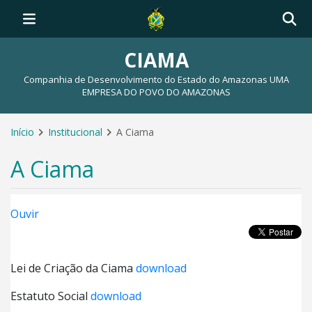
CIAMA
Companhia de Desenvolvimento do Estado do Amazonas UMA
EMPRESA DO POVO DO AMAZONAS
Início
Institucional
A Ciama
A Ciama
Ouvir
Lei de Criação da Ciama
download
Estatuto Social
download