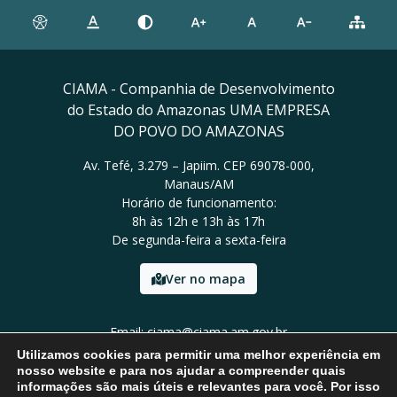
CIAMA - Companhia de Desenvolvimento
do Estado do Amazonas UMA EMPRESA
DO POVO DO AMAZONAS
Av. Tefé, 3.279 – Japiim. CEP 69078-000,
Manaus/AM
Horário de funcionamento:
8h às 12h e 13h às 17h
De segunda-feira a sexta-feira
Ver no mapa
Email: ciama@ciama.am.gov.br
Tel: (92) 2123 9999
Utilizamos cookies para permitir uma melhor experiência em
nosso website e para nos ajudar a compreender quais
informações são mais úteis e relevantes para você. Por isso