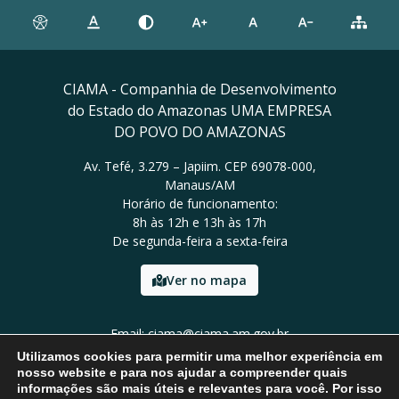
CIAMA - Companhia de Desenvolvimento
do Estado do Amazonas UMA EMPRESA
DO POVO DO AMAZONAS
Av. Tefé, 3.279 – Japiim. CEP 69078-000,
Manaus/AM
Horário de funcionamento:
8h às 12h e 13h às 17h
De segunda-feira a sexta-feira
Ver no mapa
Email: ciama@ciama.am.gov.br
Tel: (92) 2123 9999
Utilizamos cookies para permitir uma melhor experiência em
nosso website e para nos ajudar a compreender quais
informações são mais úteis e relevantes para você. Por isso