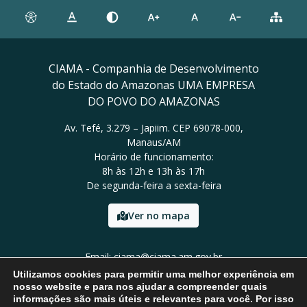
CIAMA - Companhia de Desenvolvimento
do Estado do Amazonas UMA EMPRESA
DO POVO DO AMAZONAS
Av. Tefé, 3.279 – Japiim. CEP 69078-000,
Manaus/AM
Horário de funcionamento:
8h às 12h e 13h às 17h
De segunda-feira a sexta-feira
Ver no mapa
Email: ciama@ciama.am.gov.br
Tel: (92) 2123 9999
Utilizamos cookies para permitir uma melhor experiência em
nosso website e para nos ajudar a compreender quais
informações são mais úteis e relevantes para você. Por isso