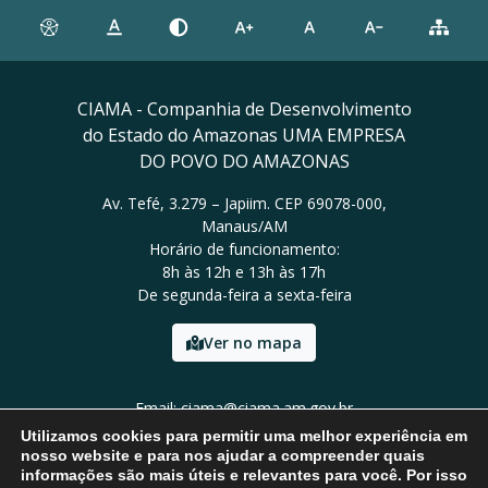
CIAMA - Companhia de Desenvolvimento
do Estado do Amazonas UMA EMPRESA
DO POVO DO AMAZONAS
Av. Tefé, 3.279 – Japiim. CEP 69078-000,
Manaus/AM
Horário de funcionamento:
8h às 12h e 13h às 17h
De segunda-feira a sexta-feira
Ver no mapa
Email: ciama@ciama.am.gov.br
Tel: (92) 2123 9999
Utilizamos cookies para permitir uma melhor experiência em
nosso website e para nos ajudar a compreender quais
informações são mais úteis e relevantes para você. Por isso