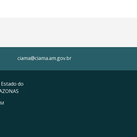
ciama@ciama.am.gov.br
 Estado do
MAZONAS
AM