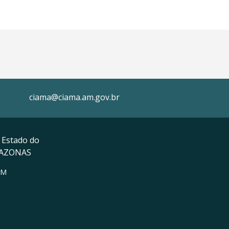
ciama@ciama.am.gov.br
 Estado do
MAZONAS
AM