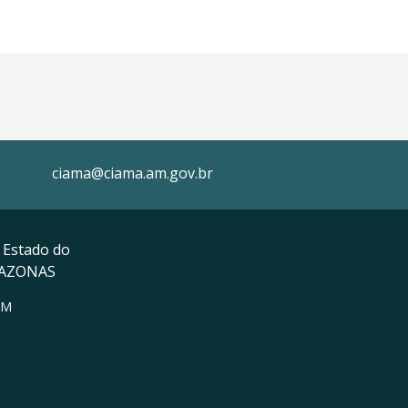
ciama@ciama.am.gov.br
 Estado do
MAZONAS
AM