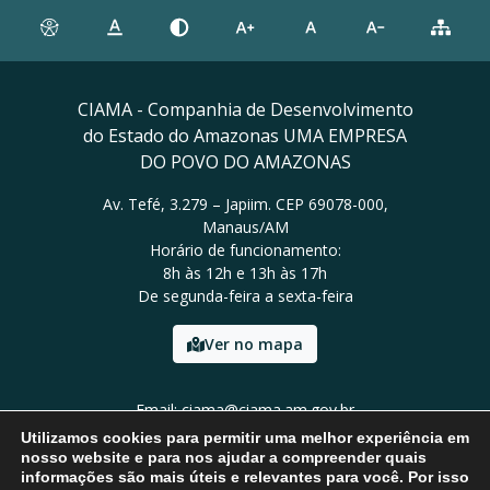
CIAMA - Companhia de Desenvolvimento
do Estado do Amazonas UMA EMPRESA
DO POVO DO AMAZONAS
Av. Tefé, 3.279 – Japiim. CEP 69078-000,
Manaus/AM
Horário de funcionamento:
8h às 12h e 13h às 17h
De segunda-feira a sexta-feira
Ver no mapa
Email: ciama@ciama.am.gov.br
Tel: (92) 2123 9999
Utilizamos cookies para permitir uma melhor experiência em
nosso website e para nos ajudar a compreender quais
informações são mais úteis e relevantes para você. Por isso