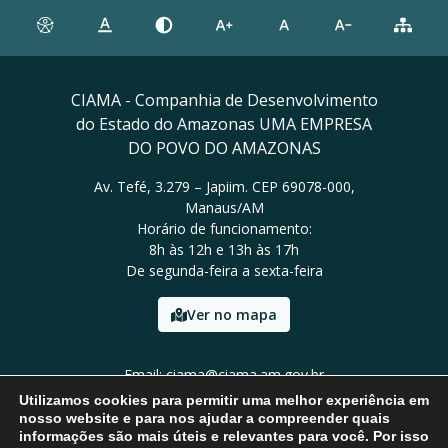
CIAMA - Companhia de Desenvolvimento
do Estado do Amazonas UMA EMPRESA
DO POVO DO AMAZONAS
Av. Tefé, 3.279 – Japiim. CEP 69078-000,
Manaus/AM
Horário de funcionamento:
8h às 12h e 13h às 17h
De segunda-feira a sexta-feira
Ver no mapa
Email: ciama@ciama.am.gov.br
Tel: (92) 2123 9999
Utilizamos cookies para permitir uma melhor experiência em
nosso website e para nos ajudar a compreender quais
informações são mais úteis e relevantes para você. Por isso