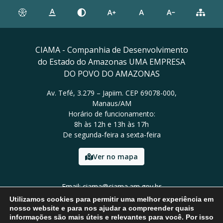
CIAMA - Companhia de Desenvolvimento
do Estado do Amazonas UMA EMPRESA
DO POVO DO AMAZONAS
Av. Tefé, 3.279 – Japiim. CEP 69078-000,
Manaus/AM
Horário de funcionamento:
8h às 12h e 13h às 17h
De segunda-feira a sexta-feira
Ver no mapa
Email: ciama@ciama.am.gov.br
Tel: (92) 2123 9999
Utilizamos cookies para permitir uma melhor experiência em
nosso website e para nos ajudar a compreender quais
informações são mais úteis e relevantes para você. Por isso