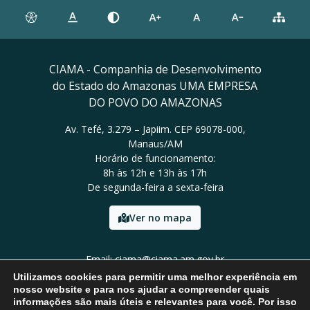
CIAMA - Companhia de Desenvolvimento
do Estado do Amazonas UMA EMPRESA
DO POVO DO AMAZONAS
Av. Tefé, 3.279 – Japiim. CEP 69078-000,
Manaus/AM
Horário de funcionamento:
8h às 12h e 13h às 17h
De segunda-feira a sexta-feira
Ver no mapa
Email: ciama@ciama.am.gov.br
Tel: (92) 2123 9999
Utilizamos cookies para permitir uma melhor experiência em
nosso website e para nos ajudar a compreender quais
informações são mais úteis e relevantes para você. Por isso