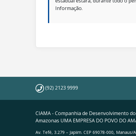
estadual estará, durante todo o per
Informação.
(92) 2123 9999
CIAMA - Companhia de Desenvolvimento do
Amazonas UMA EMPRESA DO POVO DO A
Av. Tefé, 3.279 – Japiim. CEP 69078-000, Manaus/