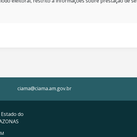
íodo eleitoral, restrito a informações sobre prestação de se
ciama@ciama.am.gov.br
 Estado do
MAZONAS
AM