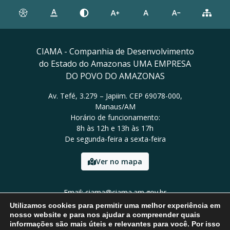
CIAMA - Companhia de Desenvolvimento
do Estado do Amazonas UMA EMPRESA
DO POVO DO AMAZONAS
Av. Tefé, 3.279 – Japiim. CEP 69078-000,
Manaus/AM
Horário de funcionamento:
8h às 12h e 13h às 17h
De segunda-feira a sexta-feira
Ver no mapa
Email: ciama@ciama.am.gov.br
Tel: (92) 2123 9999
Utilizamos cookies para permitir uma melhor experiência em
nosso website e para nos ajudar a compreender quais
informações são mais úteis e relevantes para você. Por isso