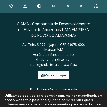
CIAMA - Companhia de Desenvolvimento
do Estado do Amazonas UMA EMPRESA
DO POVO DO AMAZONAS
Av. Tefé, 3.279 – Japiim. CEP 69078-000,
Manaus/AM
Horário de funcionamento:
8h às 12h e 13h às 17h
De segunda-feira a sexta-feira
Ver no mapa
Email: ciama@ciama.am.gov.br
Tel: (92) 2123 9999
Utilizamos cookies para permitir uma melhor experiência em
nosso website e para nos ajudar a compreender quais
informações são mais úteis e relevantes para você. Por isso