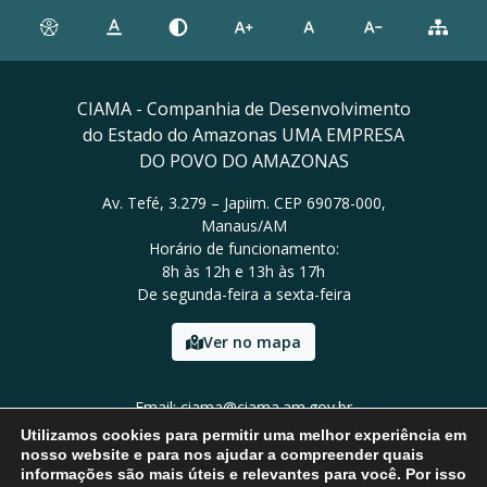
CIAMA - Companhia de Desenvolvimento
do Estado do Amazonas UMA EMPRESA
DO POVO DO AMAZONAS
Av. Tefé, 3.279 – Japiim. CEP 69078-000,
Manaus/AM
Horário de funcionamento:
8h às 12h e 13h às 17h
De segunda-feira a sexta-feira
Ver no mapa
Email: ciama@ciama.am.gov.br
Tel: (92) 2123 9999
Utilizamos cookies para permitir uma melhor experiência em
nosso website e para nos ajudar a compreender quais
informações são mais úteis e relevantes para você. Por isso