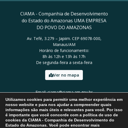
CIAMA - Companhia de Desenvolvimento
do Estado do Amazonas UMA EMPRESA
DO POVO DO AMAZONAS
Av. Tefé, 3.279 – Japiim. CEP 69078-000,
Manaus/AM
Horário de funcionamento:
8h às 12h e 13h às 17h
De segunda-feira a sexta-feira
Ver no mapa
Email: ciama@ciama.am.gov.br
Tel: (92) 2123 9999
Utilizamos cookies para permitir uma melhor experiência em
nosso website e para nos ajudar a compreender quais
informações são mais úteis e relevantes para você. Por isso
é importante que você concorde com a política de uso de
cookies da CIAMA - Companhia de Desenvolvimento do
Estado do Amazonas. Você pode encontrar mais