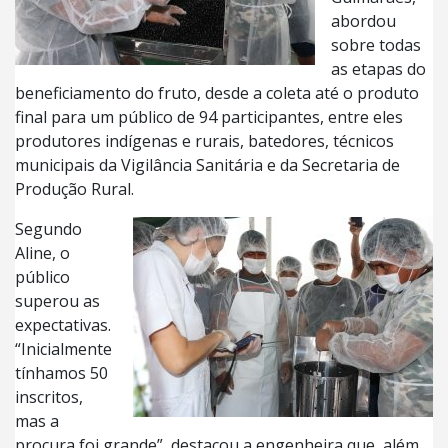
abordou
sobre todas
as etapas do
beneficiamento do fruto, desde a coleta até o produto
final para um público de 94 participantes, entre eles
produtores indígenas e rurais, batedores, técnicos
municipais da Vigilância Sanitária e da Secretaria de
Produção Rural.
Segundo
Aline, o
público
superou as
expectativas.
“Inicialmente
tínhamos 50
inscritos,
mas a
procura foi grande”, destacou a engenheira que, além