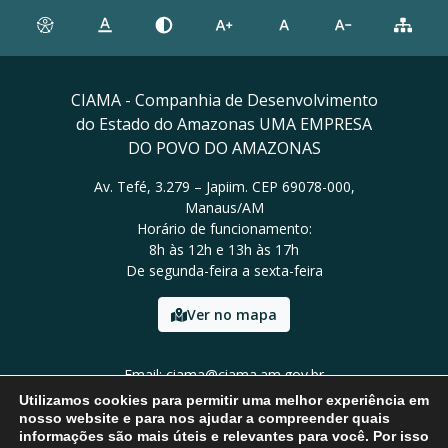
CIAMA - Companhia de Desenvolvimento
do Estado do Amazonas UMA EMPRESA
DO POVO DO AMAZONAS
Av. Tefé, 3.279 – Japiim. CEP 69078-000,
Manaus/AM
Horário de funcionamento:
8h às 12h e 13h às 17h
De segunda-feira a sexta-feira
Ver no mapa
Email: ciama@ciama.am.gov.br
Tel: (92) 2123 9999
Utilizamos cookies para permitir uma melhor experiência em
nosso website e para nos ajudar a compreender quais
informações são mais úteis e relevantes para você. Por isso