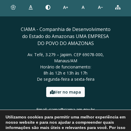
CIAMA - Companhia de Desenvolvimento
do Estado do Amazonas UMA EMPRESA
DO POVO DO AMAZONAS
Av. Tefé, 3.279 – Japiim. CEP 69078-000,
Manaus/AM
Horário de funcionamento:
8h às 12h e 13h às 17h
De segunda-feira a sexta-feira
Ver no mapa
Email: ciama@ciama.am.gov.br
Tel: (92) 2123 9999
Utilizamos cookies para permitir uma melhor experiência em
nosso website e para nos ajudar a compreender quais
informações são mais úteis e relevantes para você. Por isso