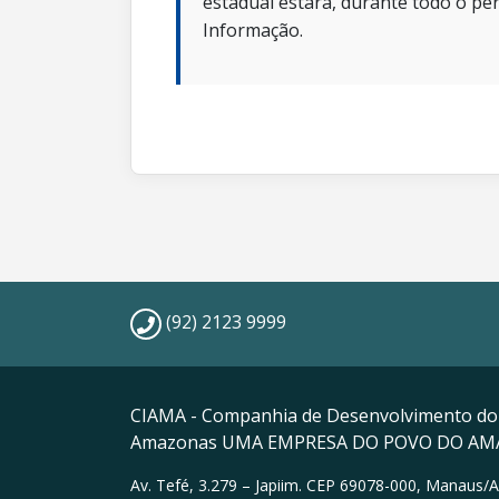
estadual estará, durante todo o per
Informação.
(92) 2123 9999
CIAMA - Companhia de Desenvolvimento do
Amazonas UMA EMPRESA DO POVO DO A
Av. Tefé, 3.279 – Japiim. CEP 69078-000, Manaus/