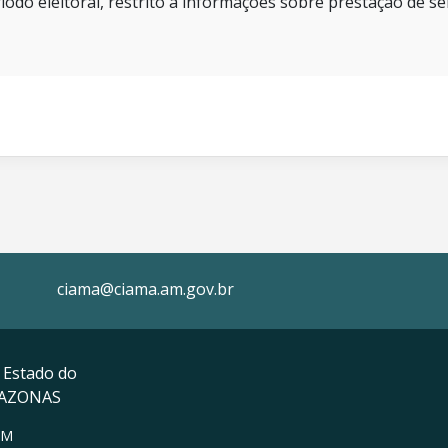
íodo eleitoral, restrito a informações sobre prestação de se
ciama@ciama.am.gov.br
 Estado do
MAZONAS
AM