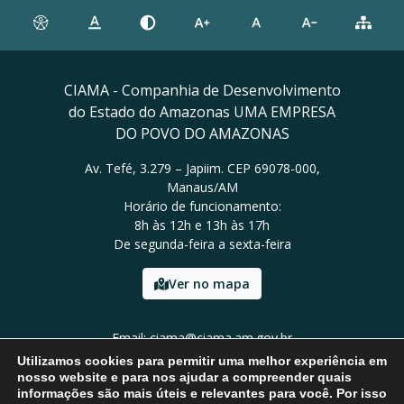
CIAMA - Companhia de Desenvolvimento
do Estado do Amazonas UMA EMPRESA
DO POVO DO AMAZONAS
Av. Tefé, 3.279 – Japiim. CEP 69078-000,
Manaus/AM
Horário de funcionamento:
8h às 12h e 13h às 17h
De segunda-feira a sexta-feira
Ver no mapa
Email: ciama@ciama.am.gov.br
Tel: (92) 2123 9999
Utilizamos cookies para permitir uma melhor experiência em
nosso website e para nos ajudar a compreender quais
informações são mais úteis e relevantes para você. Por isso