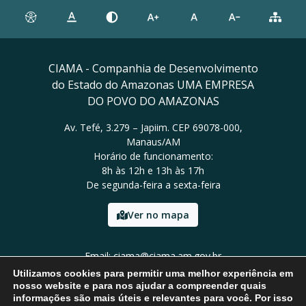
CIAMA - Companhia de Desenvolvimento
do Estado do Amazonas UMA EMPRESA
DO POVO DO AMAZONAS
Av. Tefé, 3.279 – Japiim. CEP 69078-000,
Manaus/AM
Horário de funcionamento:
8h às 12h e 13h às 17h
De segunda-feira a sexta-feira
Ver no mapa
Email: ciama@ciama.am.gov.br
Tel: (92) 2123 9999
Utilizamos cookies para permitir uma melhor experiência em
nosso website e para nos ajudar a compreender quais
informações são mais úteis e relevantes para você. Por isso