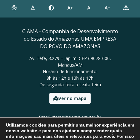
CIAMA - Companhia de Desenvolvimento
do Estado do Amazonas UMA EMPRESA
DO POVO DO AMAZONAS
Av. Tefé, 3.279 – Japiim. CEP 69078-000,
Manaus/AM
Horário de funcionamento:
8h às 12h e 13h às 17h
De segunda-feira a sexta-feira
Ver no mapa
Email: ciama@ciama.am.gov.br
Tel: (92) 2123 9999
Utilizamos cookies para permitir uma melhor experiência em
nosso website e para nos ajudar a compreender quais
informações são mais úteis e relevantes para você. Por isso