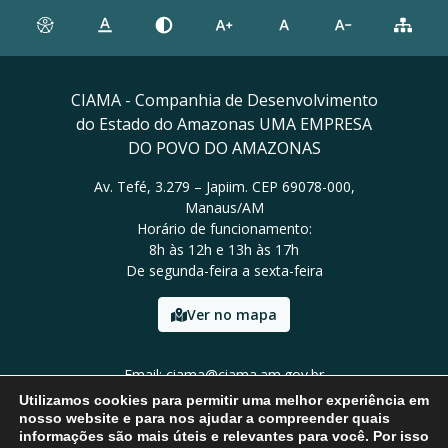
CIAMA - Companhia de Desenvolvimento
do Estado do Amazonas UMA EMPRESA
DO POVO DO AMAZONAS
Av. Tefé, 3.279 – Japiim. CEP 69078-000,
Manaus/AM
Horário de funcionamento:
8h às 12h e 13h às 17h
De segunda-feira a sexta-feira
Ver no mapa
Email: ciama@ciama.am.gov.br
Tel: (92) 2123 9999
Utilizamos cookies para permitir uma melhor experiência em
nosso website e para nos ajudar a compreender quais
informações são mais úteis e relevantes para você. Por isso