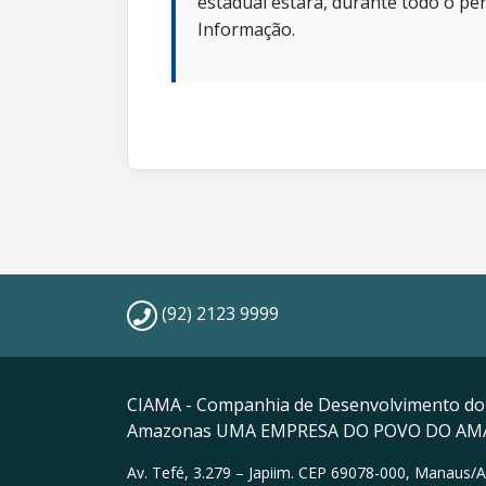
estadual estará, durante todo o per
Informação.
(92) 2123 9999
CIAMA - Companhia de Desenvolvimento do
Amazonas UMA EMPRESA DO POVO DO A
Av. Tefé, 3.279 – Japiim. CEP 69078-000, Manaus/