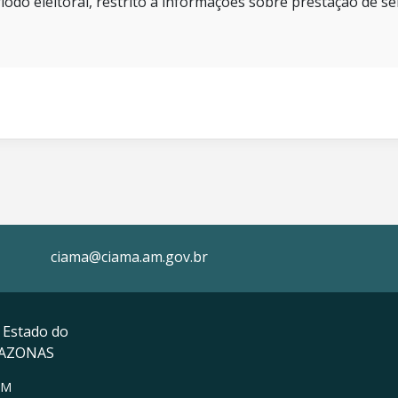
íodo eleitoral, restrito a informações sobre prestação de se
ciama@ciama.am.gov.br
 Estado do
MAZONAS
AM