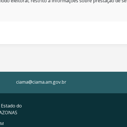
íodo eleitoral, restrito a informações sobre prestação de se
ciama@ciama.am.gov.br
 Estado do
MAZONAS
AM