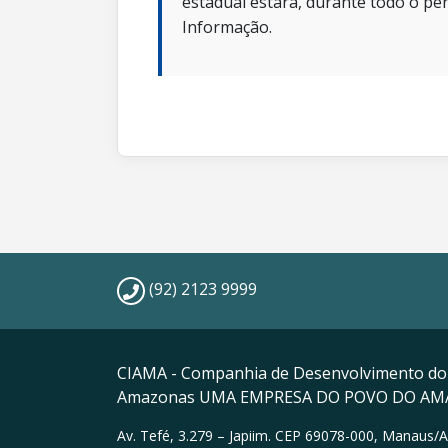
estadual estará, durante todo o per
Informação.
(92) 2123 9999
CIAMA - Companhia de Desenvolvimento do
Amazonas UMA EMPRESA DO POVO DO A
Av. Tefé, 3.279 – Japiim. CEP 69078-000, Manaus/