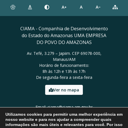
CIAMA - Companhia de Desenvolvimento
do Estado do Amazonas UMA EMPRESA
DO POVO DO AMAZONAS
Av. Tefé, 3.279 – Japiim. CEP 69078-000,
Manaus/AM
Horário de funcionamento:
8h às 12h e 13h às 17h
De segunda-feira a sexta-feira
Ver no mapa
Email: ciama@ciama.am.gov.br
Tel: (92) 2123 9999
Utilizamos cookies para permitir uma melhor experiência em
nosso website e para nos ajudar a compreender quais
informações são mais úteis e relevantes para você. Por isso