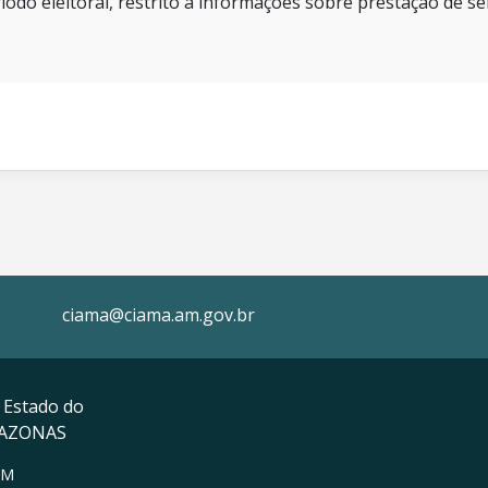
íodo eleitoral, restrito a informações sobre prestação de se
ciama@ciama.am.gov.br
 Estado do
MAZONAS
AM