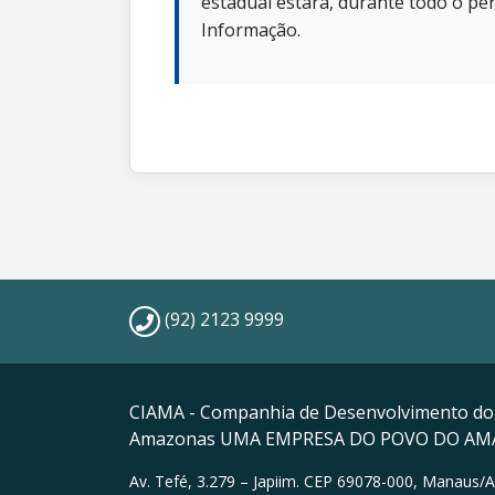
estadual estará, durante todo o per
Informação.
(92) 2123 9999
CIAMA - Companhia de Desenvolvimento do
Amazonas UMA EMPRESA DO POVO DO A
Av. Tefé, 3.279 – Japiim. CEP 69078-000, Manaus/