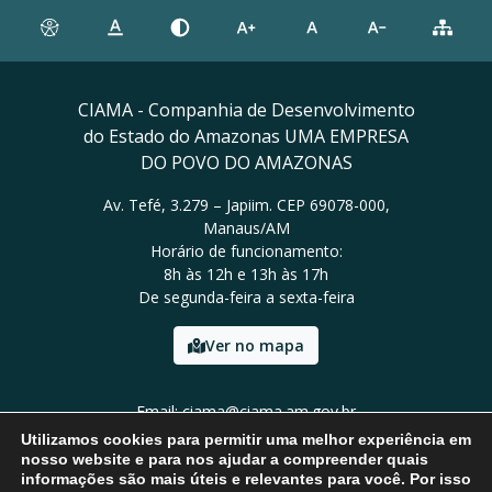
CIAMA - Companhia de Desenvolvimento
do Estado do Amazonas UMA EMPRESA
DO POVO DO AMAZONAS
Av. Tefé, 3.279 – Japiim. CEP 69078-000,
Manaus/AM
Horário de funcionamento:
8h às 12h e 13h às 17h
De segunda-feira a sexta-feira
Ver no mapa
Email: ciama@ciama.am.gov.br
Tel: (92) 2123 9999
Utilizamos cookies para permitir uma melhor experiência em
nosso website e para nos ajudar a compreender quais
informações são mais úteis e relevantes para você. Por isso