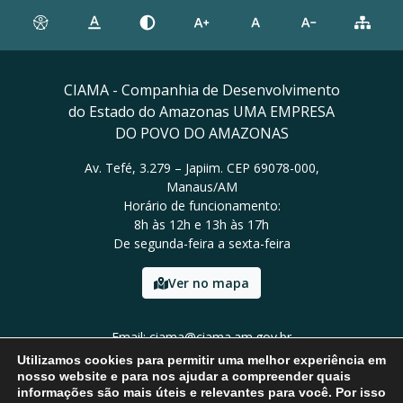
CIAMA - Companhia de Desenvolvimento
do Estado do Amazonas UMA EMPRESA
DO POVO DO AMAZONAS
Av. Tefé, 3.279 – Japiim. CEP 69078-000,
Manaus/AM
Horário de funcionamento:
8h às 12h e 13h às 17h
De segunda-feira a sexta-feira
Ver no mapa
Email: ciama@ciama.am.gov.br
Tel: (92) 2123 9999
Utilizamos cookies para permitir uma melhor experiência em
nosso website e para nos ajudar a compreender quais
informações são mais úteis e relevantes para você. Por isso