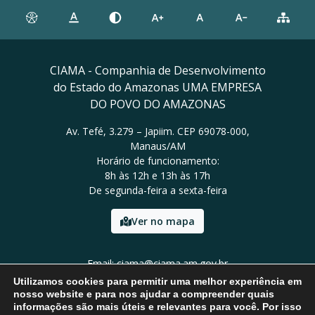
CIAMA - Companhia de Desenvolvimento
do Estado do Amazonas UMA EMPRESA
DO POVO DO AMAZONAS
Av. Tefé, 3.279 – Japiim. CEP 69078-000,
Manaus/AM
Horário de funcionamento:
8h às 12h e 13h às 17h
De segunda-feira a sexta-feira
Ver no mapa
Email: ciama@ciama.am.gov.br
Tel: (92) 2123 9999
Utilizamos cookies para permitir uma melhor experiência em
nosso website e para nos ajudar a compreender quais
informações são mais úteis e relevantes para você. Por isso