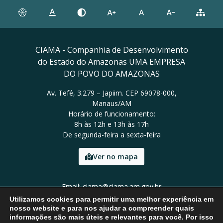
CIAMA - Companhia de Desenvolvimento
do Estado do Amazonas UMA EMPRESA
DO POVO DO AMAZONAS
Av. Tefé, 3.279 – Japiim. CEP 69078-000,
Manaus/AM
Horário de funcionamento:
8h às 12h e 13h às 17h
De segunda-feira a sexta-feira
Ver no mapa
Email: ciama@ciama.am.gov.br
Tel: (92) 2123 9999
Utilizamos cookies para permitir uma melhor experiência em
nosso website e para nos ajudar a compreender quais
informações são mais úteis e relevantes para você. Por isso