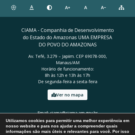
CIAMA - Companhia de Desenvolvimento
do Estado do Amazonas UMA EMPRESA
DO POVO DO AMAZONAS
Av. Tefé, 3.279 – Japiim. CEP 69078-000,
Manaus/AM
Horário de funcionamento:
8h às 12h e 13h às 17h
De segunda-feira a sexta-feira
Ver no mapa
Email: ciama@ciama.am.gov.br
Tel: (92) 2123 9999
Utilizamos cookies para permitir uma melhor experiência em
nosso website e para nos ajudar a compreender quais
informações são mais úteis e relevantes para você. Por isso