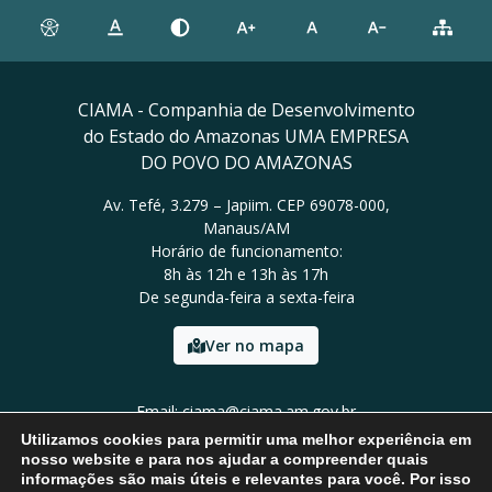
CIAMA - Companhia de Desenvolvimento
do Estado do Amazonas UMA EMPRESA
DO POVO DO AMAZONAS
Av. Tefé, 3.279 – Japiim. CEP 69078-000,
Manaus/AM
Horário de funcionamento:
8h às 12h e 13h às 17h
De segunda-feira a sexta-feira
Ver no mapa
Email: ciama@ciama.am.gov.br
Tel: (92) 2123 9999
Utilizamos cookies para permitir uma melhor experiência em
nosso website e para nos ajudar a compreender quais
informações são mais úteis e relevantes para você. Por isso