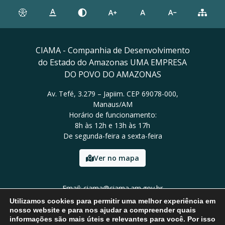
CIAMA - Companhia de Desenvolvimento
do Estado do Amazonas UMA EMPRESA
DO POVO DO AMAZONAS
Av. Tefé, 3.279 – Japiim. CEP 69078-000,
Manaus/AM
Horário de funcionamento:
8h às 12h e 13h às 17h
De segunda-feira a sexta-feira
Ver no mapa
Email: ciama@ciama.am.gov.br
Tel: (92) 2123 9999
Utilizamos cookies para permitir uma melhor experiência em
nosso website e para nos ajudar a compreender quais
informações são mais úteis e relevantes para você. Por isso