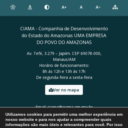
CIAMA - Companhia de Desenvolvimento
do Estado do Amazonas UMA EMPRESA
DO POVO DO AMAZONAS
Av. Tefé, 3.279 – Japiim. CEP 69078-000,
Manaus/AM
Horário de funcionamento:
8h às 12h e 13h às 17h
De segunda-feira a sexta-feira
Ver no mapa
Email: ciama@ciama.am.gov.br
Tel: (92) 2123 9999
Utilizamos cookies para permitir uma melhor experiência em
nosso website e para nos ajudar a compreender quais
informações são mais úteis e relevantes para você. Por isso