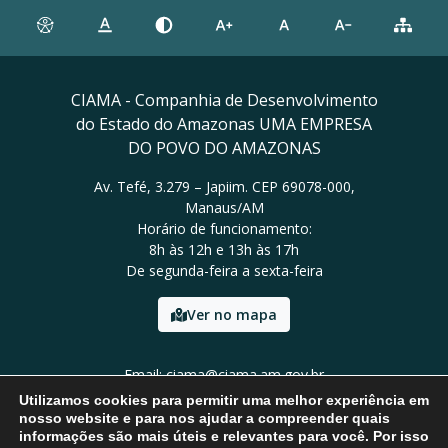
CIAMA - Companhia de Desenvolvimento
do Estado do Amazonas UMA EMPRESA
DO POVO DO AMAZONAS
Av. Tefé, 3.279 – Japiim. CEP 69078-000,
Manaus/AM
Horário de funcionamento:
8h às 12h e 13h às 17h
De segunda-feira a sexta-feira
Ver no mapa
Email: ciama@ciama.am.gov.br
Tel: (92) 2123 9999
Utilizamos cookies para permitir uma melhor experiência em
nosso website e para nos ajudar a compreender quais
informações são mais úteis e relevantes para você. Por isso