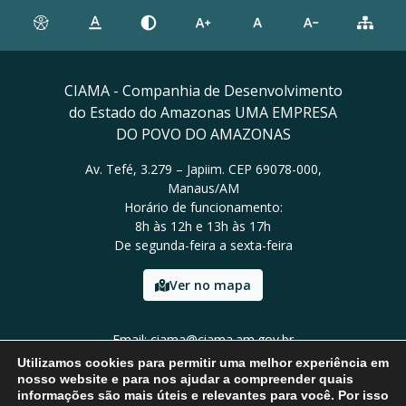
CIAMA - Companhia de Desenvolvimento
do Estado do Amazonas UMA EMPRESA
DO POVO DO AMAZONAS
Av. Tefé, 3.279 – Japiim. CEP 69078-000,
Manaus/AM
Horário de funcionamento:
8h às 12h e 13h às 17h
De segunda-feira a sexta-feira
Ver no mapa
Email: ciama@ciama.am.gov.br
Tel: (92) 2123 9999
Utilizamos cookies para permitir uma melhor experiência em
nosso website e para nos ajudar a compreender quais
informações são mais úteis e relevantes para você. Por isso