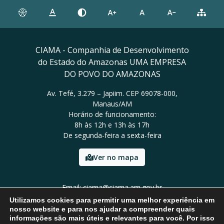
CIAMA - Companhia de Desenvolvimento
do Estado do Amazonas UMA EMPRESA
DO POVO DO AMAZONAS
Av. Tefé, 3.279 – Japiim. CEP 69078-000,
Manaus/AM
Horário de funcionamento:
8h às 12h e 13h às 17h
De segunda-feira a sexta-feira
Ver no mapa
Email: ciama@ciama.am.gov.br
Tel: (92) 2123 9999
Utilizamos cookies para permitir uma melhor experiência em
nosso website e para nos ajudar a compreender quais
informações são mais úteis e relevantes para você. Por isso