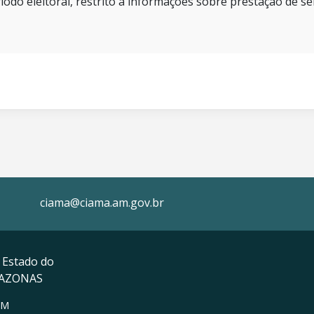
íodo eleitoral, restrito a informações sobre prestação de se
ciama@ciama.am.gov.br
 Estado do
MAZONAS
AM