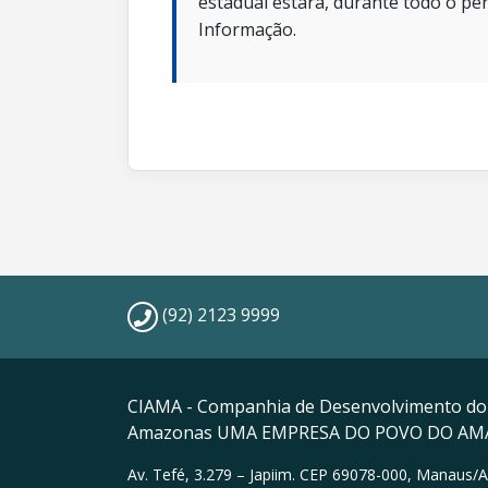
estadual estará, durante todo o per
Informação.
(92) 2123 9999
CIAMA - Companhia de Desenvolvimento do
Amazonas UMA EMPRESA DO POVO DO A
Av. Tefé, 3.279 – Japiim. CEP 69078-000, Manaus/