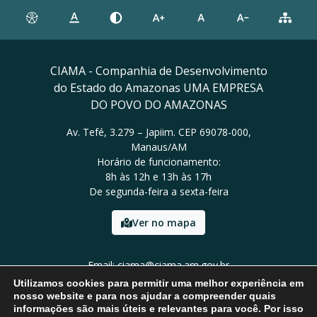
CIAMA - Companhia de Desenvolvimento
do Estado do Amazonas UMA EMPRESA
DO POVO DO AMAZONAS
Av. Tefé, 3.279 – Japiim. CEP 69078-000,
Manaus/AM
Horário de funcionamento:
8h às 12h e 13h às 17h
De segunda-feira a sexta-feira
Ver no mapa
Email: ciama@ciama.am.gov.br
Tel: (92) 2123 9999
Utilizamos cookies para permitir uma melhor experiência em
nosso website e para nos ajudar a compreender quais
informações são mais úteis e relevantes para você. Por isso