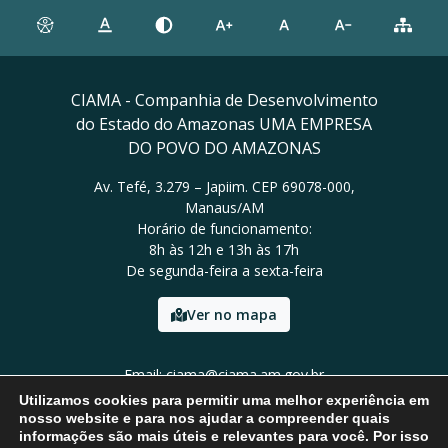
CIAMA - Companhia de Desenvolvimento
do Estado do Amazonas UMA EMPRESA
DO POVO DO AMAZONAS
Av. Tefé, 3.279 – Japiim. CEP 69078-000,
Manaus/AM
Horário de funcionamento:
8h às 12h e 13h às 17h
De segunda-feira a sexta-feira
Ver no mapa
Email: ciama@ciama.am.gov.br
Tel: (92) 2123 9999
Utilizamos cookies para permitir uma melhor experiência em
nosso website e para nos ajudar a compreender quais
informações são mais úteis e relevantes para você. Por isso