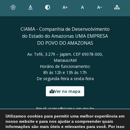
CIAMA - Companhia de Desenvolvimento
do Estado do Amazonas UMA EMPRESA
DO POVO DO AMAZONAS
Av. Tefé, 3.279 – Japiim. CEP 69078-000,
Manaus/AM
Horário de funcionamento:
8h às 12h e 13h às 17h
De segunda-feira a sexta-feira
Ver no mapa
Email: ciama@ciama.am.gov.br
Tel: (92) 2123 9999
Utilizamos cookies para permitir uma melhor experiência em
nosso website e para nos ajudar a compreender quais
informações são mais úteis e relevantes para você. Por isso