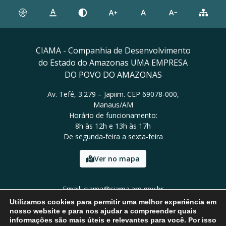
CIAMA - Companhia de Desenvolvimento
do Estado do Amazonas UMA EMPRESA
DO POVO DO AMAZONAS
Av. Tefé, 3.279 – Japiim. CEP 69078-000,
Manaus/AM
Horário de funcionamento:
8h às 12h e 13h às 17h
De segunda-feira a sexta-feira
Ver no mapa
Email: ciama@ciama.am.gov.br
Tel: (92) 2123 9999
Utilizamos cookies para permitir uma melhor experiência em
nosso website e para nos ajudar a compreender quais
informações são mais úteis e relevantes para você. Por isso