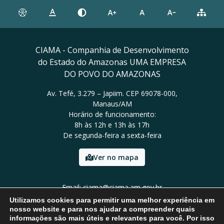
CIAMA - Companhia de Desenvolvimento
do Estado do Amazonas UMA EMPRESA
DO POVO DO AMAZONAS
Av. Tefé, 3.279 – Japiim. CEP 69078-000,
Manaus/AM
Horário de funcionamento:
8h às 12h e 13h às 17h
De segunda-feira a sexta-feira
Ver no mapa
Email: ciama@ciama.am.gov.br
Tel: (92) 2123 9999
Utilizamos cookies para permitir uma melhor experiência em
nosso website e para nos ajudar a compreender quais
informações são mais úteis e relevantes para você. Por isso