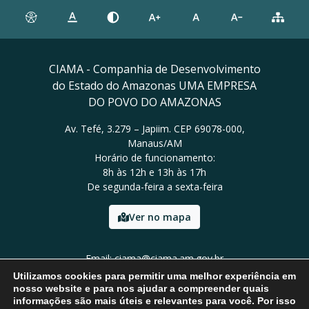
CIAMA - Companhia de Desenvolvimento
do Estado do Amazonas UMA EMPRESA
DO POVO DO AMAZONAS
Av. Tefé, 3.279 – Japiim. CEP 69078-000,
Manaus/AM
Horário de funcionamento:
8h às 12h e 13h às 17h
De segunda-feira a sexta-feira
Ver no mapa
Email: ciama@ciama.am.gov.br
Tel: (92) 2123 9999
Utilizamos cookies para permitir uma melhor experiência em
nosso website e para nos ajudar a compreender quais
informações são mais úteis e relevantes para você. Por isso