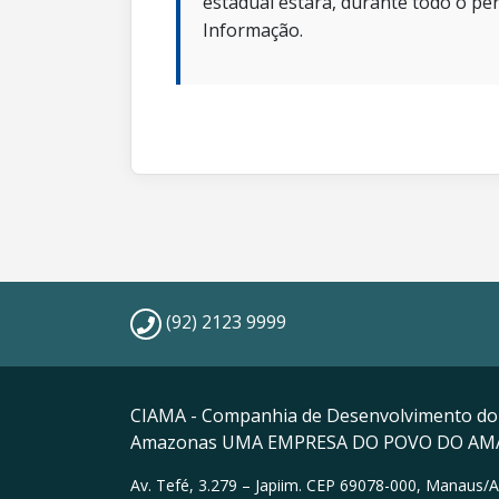
estadual estará, durante todo o per
Informação.
(92) 2123 9999
CIAMA - Companhia de Desenvolvimento do
Amazonas UMA EMPRESA DO POVO DO A
Av. Tefé, 3.279 – Japiim. CEP 69078-000, Manaus/