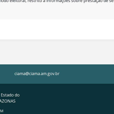
íodo eleitoral, restrito a informações sobre prestação de se
ciama@ciama.am.gov.br
 Estado do
MAZONAS
AM