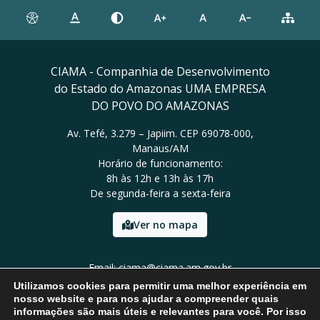
CIAMA - Companhia de Desenvolvimento
do Estado do Amazonas UMA EMPRESA
DO POVO DO AMAZONAS
Av. Tefé, 3.279 – Japiim. CEP 69078-000,
Manaus/AM
Horário de funcionamento:
8h às 12h e 13h às 17h
De segunda-feira a sexta-feira
Ver no mapa
Email: ciama@ciama.am.gov.br
Tel: (92) 2123 9999
Utilizamos cookies para permitir uma melhor experiência em
nosso website e para nos ajudar a compreender quais
informações são mais úteis e relevantes para você. Por isso